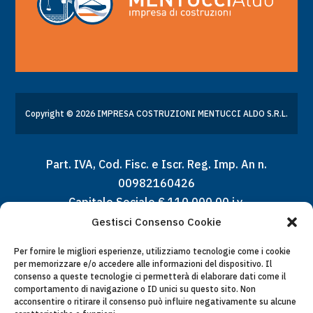
Copyright © 2026 IMPRESA COSTRUZIONI MENTUCCI ALDO S.R.L.
Part. IVA, Cod. Fisc. e Iscr. Reg. Imp. An n.
00982160426
Capitale Sociale € 110.000,00 i.v.
Gestisci Consenso Cookie
Per fornire le migliori esperienze, utilizziamo tecnologie come i cookie
per memorizzare e/o accedere alle informazioni del dispositivo. Il
consenso a queste tecnologie ci permetterà di elaborare dati come il
Chi Siamo
comportamento di navigazione o ID unici su questo sito. Non
acconsentire o ritirare il consenso può influire negativamente su alcune
Lavori Pubblici