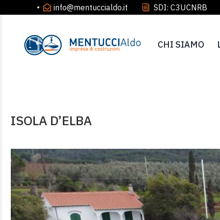
info@mentuccialdo.it
SDI: C3UCNRB
CHI SIAMO
ISOLA D’ELBA